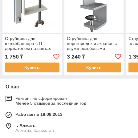
Струбцина для
Струбцина для
Стру
шелфбаннера с П-
перегородок и экранов с
плас
держателем на винтах
двумя резьбовыми
отверстиями (Артикул:
1 750
3 240
1 3
₸
₸
MST-14)
Купить
Купить
О нас
Рейтинг не сформирован
Менее 5 отзывов за последний год
Работает с 18.08.2013
г. Алматы
Алматы, Казахстан