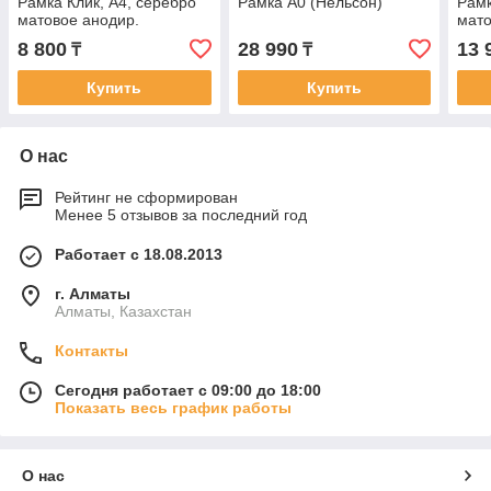
Рамка Клик, А4, серебро
Рамка А0 (Нельсон)
Рамк
матовое анодир.
мато
8 800
28 990
13 
₸
₸
Купить
Купить
О нас
Рейтинг не сформирован
Менее 5 отзывов за последний год
Работает с 18.08.2013
г. Алматы
Алматы, Казахстан
Контакты
Сегодня работает с 09:00 до 18:00
Показать весь график работы
О нас