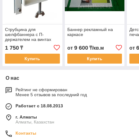
Струбцина для
Баннер рекламный на
Детс
шелфбаннера с П-
каркасе
печ
держателем на винтах
1 750
9 600
₸
от
₸/кв.м
от
Купить
Купить
О нас
Рейтинг не сформирован
Менее 5 отзывов за последний год
Работает с 18.08.2013
г. Алматы
Алматы, Казахстан
Контакты