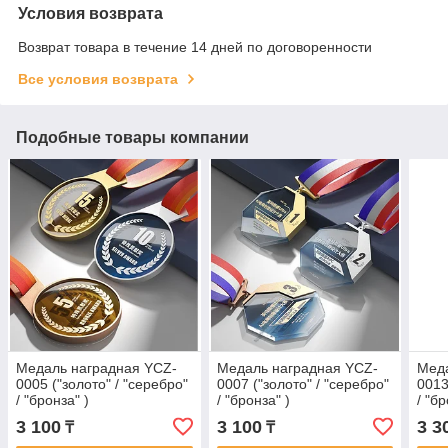
Условия возврата
Возврат товара в течение 14 дней по договоренности
Все условия возврата
Подобные товары компании
Медаль наградная YCZ-
Медаль наградная YCZ-
Меда
0005 ("золото" / "серебро"
0007 ("золото" / "серебро"
0013
/ "бронза" )
/ "бронза" )
/ "бр
3 100
3 100
3 3
₸
₸