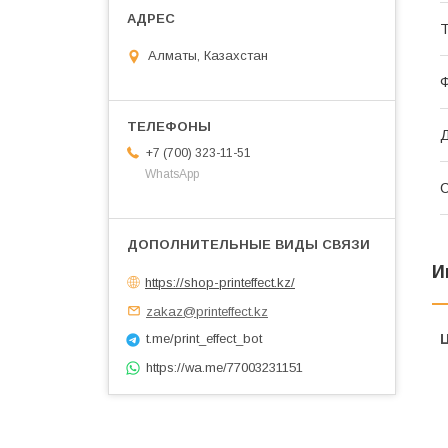
Т
Алматы, Казахстан
+7 (700) 323-11-51
WhatsApp
С
И
https://shop-printeffect.kz/
zakaz@printeffect.kz
t.me/print_effect_bot
https://wa.me/77003231151