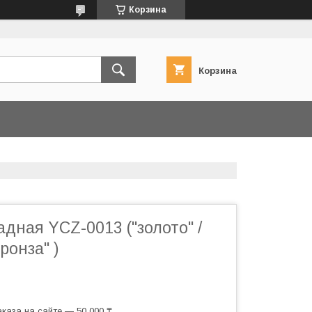
Корзина
Корзина
дная YCZ-0013 ("золото" /
бронза" )
каза на сайте — 50 000 ₸