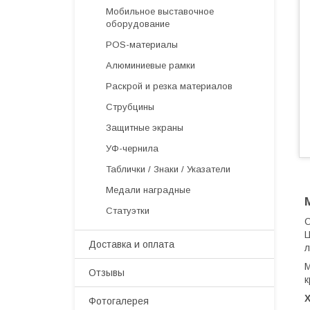
Мобильное выставочное
оборудование
РOS-материалы
Алюминиевые рамки
Раскрой и резка материалов
Струбцины
Защитные экраны
УФ-чернила
Таблички / Знаки / Указатели
Медали наградные
Статуэтки
О
Ц
Доставка и оплата
л
М
Отзывы
к
Фотогалерея