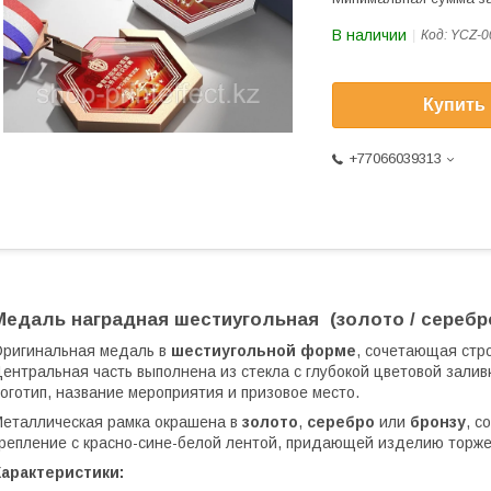
В наличии
Код:
YCZ-0
Купить
+77066039313
Медаль наградная шестиугольная (золото / серебро
ригинальная медаль в
шестиугольной форме
, сочетающая стр
ентральная часть выполнена из стекла с глубокой цветовой зали
оготип, название мероприятия и призовое место.
еталлическая рамка окрашена в
золото
,
серебро
или
бронзу
, с
репление с красно-сине-белой лентой, придающей изделию торже
Характеристики: