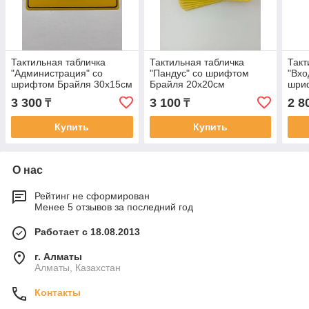
Тактильная табличка
Тактильная табличка
Такт
"Администрация" со
"Пандус" со шрифтом
"Вхо
шрифтом Брайля 30х15см
Брайля 20х20см
шри
3 300
3 100
2 8
₸
₸
Купить
Купить
О нас
Рейтинг не сформирован
Менее 5 отзывов за последний год
Работает с 18.08.2013
г. Алматы
Алматы, Казахстан
Контакты