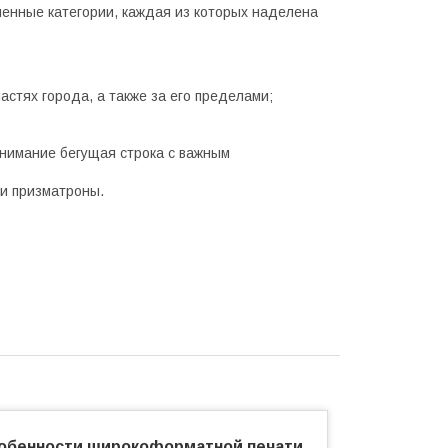
нные категории, каждая из которых наделена
стях города, а также за его пределами;
внимание бегущая строка с важным
 и призматроны.
обенности широкоформатной печати