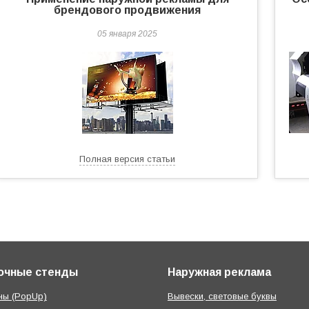
брендового продвижения
05 января 2025
Полная версия статьи
очные стенды
Наружная реклама
ны (PopUp)
Вывески, световые буквы