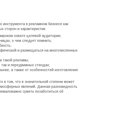
го инструмента в рекламном бизнесе как
х сторон и характеристик:
широком охвате целевой аудитории;
ницах, о чем следует помнить;
бкость;
афической и размещаться на многочисленных
а такой рекламы;
 так и передвижных стендах;
ынке, а также от особенностей изготовления
о в том, что в значительной степени может
атмосферных явлений. Данная разновидность
немаловажно суметь позаботиться об