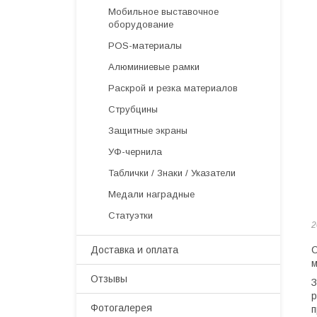
Мобильное выставочное
оборудование
РOS-материалы
Алюминиевые рамки
Раскрой и резка материалов
Струбцины
Защитные экраны
УФ-чернила
Таблички / Знаки / Указатели
Медали наградные
Статуэтки
2
Доставка и оплата
С
м
Отзывы
З
р
Фотогалерея
п