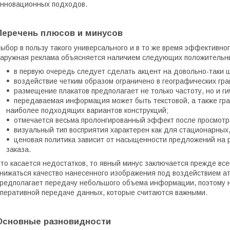
нновационных подходов.
Перечень плюсов и минусов
ыбор в пользу такого универсального и в то же время эффективно
аружная реклама объясняется наличием следующих положительны
в первую очередь следует сделать акцент на довольно-таки 
воздействие четким образом ограничено в географических гра
размещение плакатов предполагает не только частоту, но и ги
передаваемая информация может быть текстовой, а также гр
наиболее подходящих вариантов конструкций;
отмечается весьма пролонгированный эффект после просмотр
визуальный тип восприятия характерен как для стационарных,
ценовая политика зависит от насыщенности предложений на р
заказа.
то касается недостатков, то явный минус заключается прежде всег
нижаться качество нанесенного изображения под воздействием 
редполагает передачу небольшого объема информации, поэтому 
перативной передаче данных, которые считаются важными.
Основные разновидности