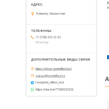
В
п
Алматы, Казахстан
+7 (700) 323-11-51
WhatsApp
https://shop-printeffect.kz/
zakaz@printeffect.kz
Д
t.me/print_effect_bot
https://wa.me/77003231151