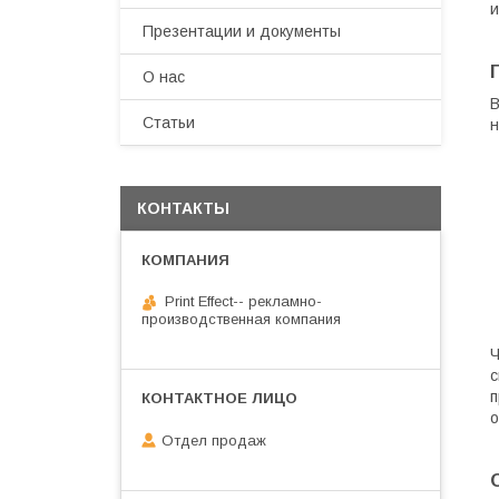
и
Презентации и документы
О нас
В
Статьи
н
КОНТАКТЫ
Print Effect-- рекламно-
производственная компания
Ч
с
п
о
Отдел продаж