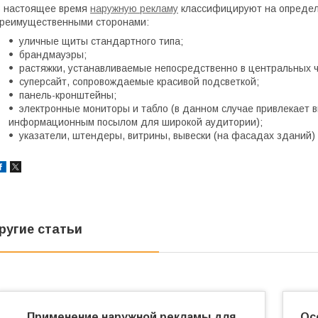
 настоящее время
наружную рекламу
классифицируют на определе
реимущественными сторонами:
уличные щиты стандартного типа;
брандмауэры;
растяжки, устанавливаемые непосредственно в центральных ча
суперсайт, сопровождаемые красивой подсветкой;
панель-кронштейны;
электронные мониторы и табло (в данном случае привлекает 
информационным посылом для широкой аудитории);
указатели, штендеры, витрины, вывески (на фасадах зданий)
ругие статьи
Применение наружной рекламы для
Ос